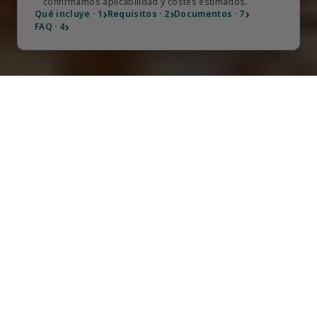
confirmamos aplicabilidad y costes estimados.
›
›
›
Qué incluye · 1
Requisitos · 2
Documentos · 7
›
FAQ · 4
TOTALMENTE REMOTO
Procesar Remotamente Su 
Registro de empresa checa 
SRO
Incorporación de empresas en Chequia con TKEG Expat 
— registramos su společnost s ručením omezeným 
(s.r.o.), sociedad checa de responsabilidad limitada, ante 
el Registro Mercantil checo: estatutos, aportación del 
capital, domicilio social y nombramiento del órgano 
estatutario. La ley checa exige desembolsar el 100% del 
capital registrado antes de la constitución — TKEG Expat 
puede adelantar hasta 200.000 CZK por cuenta del 
cliente; importes mayores se cotizan aparte. Se requiere 
firmar en persona en Chequia o autorizar a un abogado 
checo; nuestro servicio de autorización letrada cubre a 