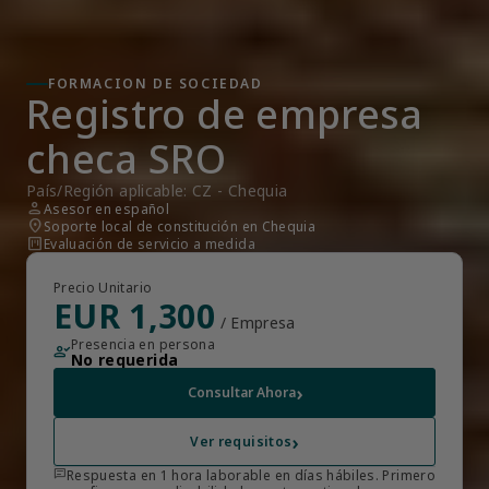
FORMACION DE SOCIEDAD
Registro de empresa 
checa SRO
País/Región aplicable: CZ - Chequia
person
Asesor en español
location_on
Soporte local de constitución en Chequia
view_kanban
Evaluación de servicio a medida
Precio Unitario
EUR 1,300
/ Empresa
Presencia en persona
person_check
No requerida
›
Consultar Ahora
›
Ver requisitos
chat
Respuesta en 1 hora laborable en días hábiles. Primero